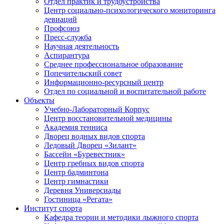
Отдел практик и трудоустройства
Центр социально-психологического мониторинга
девиаций
Профсоюз
Пресс-служба
Научная деятельность
Аспирантура
Среднее профессиональное образование
Попечительский совет
Информационно-ресурсный центр
Отдел по социальной и воспитательной работе
Объекты
Учебно-Лабораторный Корпус
Центр восстановительной медицины
Академия тенниса
Дворец водных видов спорта
Ледовый Дворец «Зилант»
Бассейн «Буревестник»
Центр гребных видов спорта
Центр бадминтона
Центр гимнастики
Деревня Универсиады
Гостиница «Регата»
Институт спорта
Кафедра теории и методики лыжного спорта