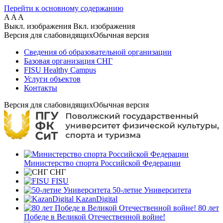
Перейти к основному содержанию
A
A
A
Выкл. изображения
Вкл. изображения
Версия для слабовидящих
Обычная версия
Сведения об образовательной организации
Базовая организация СНГ
FISU Healthy Campus
Услуги объектов
Контакты
Версия для слабовидящих
Обычная версия
Министерство спорта Российской Федерации
СНГ
FISU
50-летие Университета
KazanDigital
80 лет
Победе в Великой Отечественной войне!