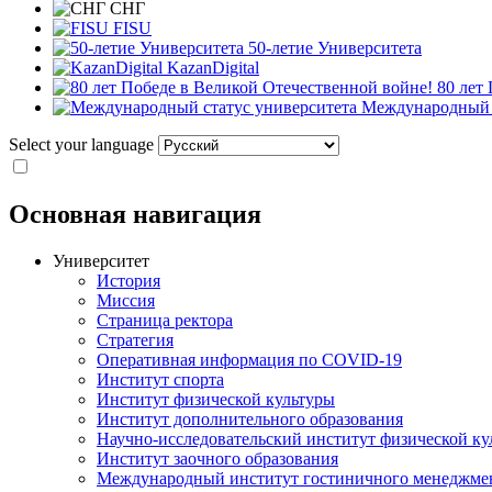
СНГ
FISU
50-летие Университета
KazanDigital
80 лет
Международный с
Select your language
Основная навигация
Университет
История
Миссия
Страница ректора
Стратегия
Оперативная информация по COVID-19
Институт спорта
Институт физической культуры
Институт дополнительного образования
Научно-исследовательский институт физической ку
Институт заочного образования
Международный институт гостиничного менеджмен