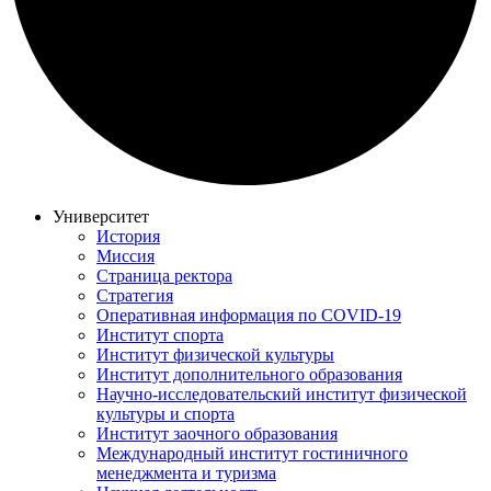
Университет
История
Миссия
Страница ректора
Стратегия
Оперативная информация по COVID-19
Институт спорта
Институт физической культуры
Институт дополнительного образования
Научно-исследовательский институт физической
культуры и спорта
Институт заочного образования
Международный институт гостиничного
менеджмента и туризма