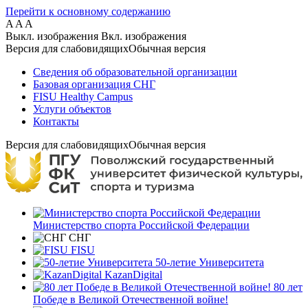
Перейти к основному содержанию
A
A
A
Выкл. изображения
Вкл. изображения
Версия для слабовидящих
Обычная версия
Сведения об образовательной организации
Базовая организация СНГ
FISU Healthy Campus
Услуги объектов
Контакты
Версия для слабовидящих
Обычная версия
Министерство спорта Российской Федерации
СНГ
FISU
50-летие Университета
KazanDigital
80 лет
Победе в Великой Отечественной войне!