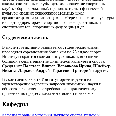
школы, спортивные клубы, детско-юношеские спортивные
клубы, сборные команды); преподавателями физической
культуры средних общеобразовательных школ;
организаторами и управленцами в сфере физической культуры
и спорта (директорами спортивных школ, работниками
спорткомитетов, спортивных федераций) и др.
Студенческая жизнь
В институте активно развивается студенческая жизнь:
проводятся соревнования более чем по 25 видам спорта.
Институт гордится своими выпускниками, внесшими
большой вклад в развитие физической культуры и спорта.
Среди них:
Полетаев Викто
р,
Воронкова Ирина
,
Шлейхер
Никита
,
Ларьков Андрей
,
Тарасевич Григорий
и другие.
В своей деятельности Институт ориентируется на
удовлетворение кадровых запросов экономики, науки и
общества; современные требования к практическому
применению профессиональных знаний и навыков.
Кафедры
Кафедра теории и методики лыжного спорта, гольфа и