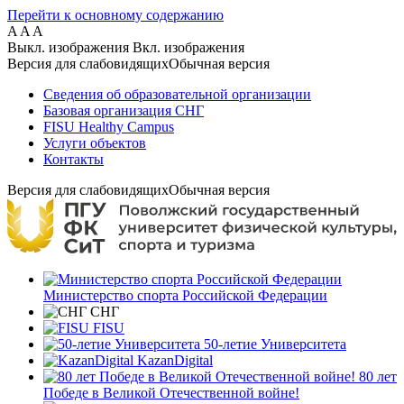
Перейти к основному содержанию
A
A
A
Выкл. изображения
Вкл. изображения
Версия для слабовидящих
Обычная версия
Сведения об образовательной организации
Базовая организация СНГ
FISU Healthy Campus
Услуги объектов
Контакты
Версия для слабовидящих
Обычная версия
Министерство спорта Российской Федерации
СНГ
FISU
50-летие Университета
KazanDigital
80 лет
Победе в Великой Отечественной войне!