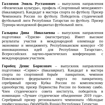
Галлямов Эмиль Рустамович –
выпускник
направления
«Физическая культура», профиль «Спортивный менеджмент»
(бакалавриат). Кандидат в мастера спорта по футболу. Призер
Чемпионата России по футболу. Победитель студенческой
футбольной лиги Республики Татарстан по футболу. Призер
Турнира молодежной фиджитал футбольной лиги.
Гальцова Дина
Николаевна
– выпускник направления
подготовки «Туризм» (магистратура). Имеет высокие
результаты участия в международной олимпиаде по
экономике и менеджменту, Республиканском конкурсе «50
инновационных идей для Республики Татарстан»,
Всероссийских научно-практических конференциях с
международным участием.
Горобец Денис Борисович
– выпускник направления
подготовки «Сервис» (бакалавриат). Кандидат в мастера
спорта по спортивной борьбе панкратион, чемпион
Поволжского федерального округа по панкратиону,
серебряный призер Кубка России по комплексному
единоборству, призер Первенства России по боевому самбо.
Член студенческого совета института, победитель в
номинации «Лучшее студенческое объединение 2019 года».
Серебряный призер регионального чемпионата «Молодые
профессионалы» (WorldSkills Russia) Республики Татарстан.