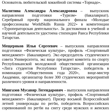
Основатель любительской хоккейной системы «Торнадо».
Малятина Александра Александровна
– выпускник
направления подготовки «Туризм» (бакалавриат).
Серебряный призёр национального финала «Молодые
профессионалы WorldSkills Russia 2022» в компетенции
«Туроператорская деятельность». За достижения в учебной и
научной деятельности удостоена стипендии Раиса Республики
Татарстан.
Мещеряков Илья Сергеевич
– выпускник направления
подготовки «Физическая культура», профиль «Спортивный
менеджмент» (бакалавриат). Экс-председатель студенческого
совета Университета, экс вице президент комитета по спорту
Республиканской молодежной общественной организации
«Лига студентов Республики Татарстан», победитель в
номинации «Общественник года 2020», вице-мистер
Академии, организатор более 300 студенческих мероприятий
различного уровня и направленности.
Мингазов Мусавир Легендарович
– выпускник направления
подготовки «Физическая культура», профиль «Спортивный
менеджмент» (бакалавриат). Призер восьмой Всероссийской
летней универсиады по регби, победитель Всероссийских
соревнований по регби на снегу среди мужских и женских