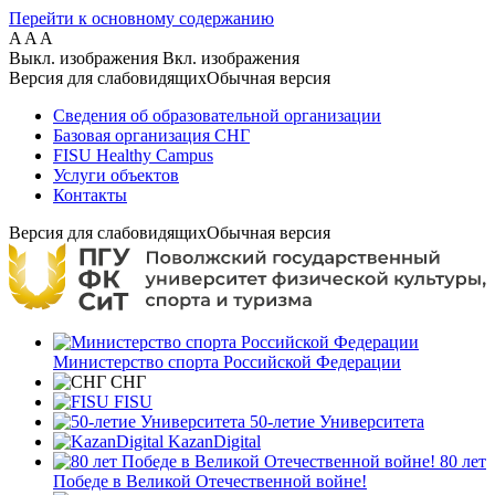
Перейти к основному содержанию
A
A
A
Выкл. изображения
Вкл. изображения
Версия для слабовидящих
Обычная версия
Сведения об образовательной организации
Базовая организация СНГ
FISU Healthy Campus
Услуги объектов
Контакты
Версия для слабовидящих
Обычная версия
Министерство спорта Российской Федерации
СНГ
FISU
50-летие Университета
KazanDigital
80 лет
Победе в Великой Отечественной войне!