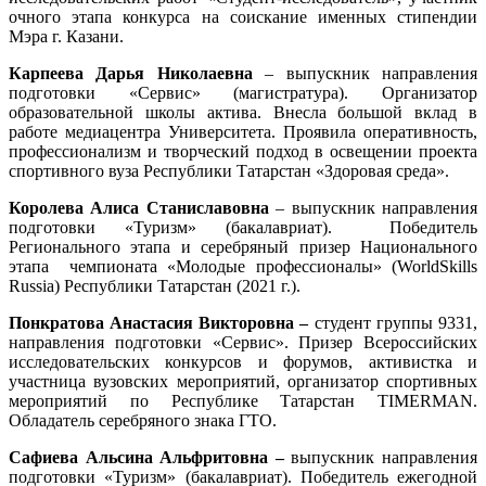
очного этапа конкурса на соискание именных стипендии
Мэра г. Казани.
Карпеева Дарья Николаевна
– выпускник направления
подготовки «Сервис» (магистратура). Организатор
образовательной школы актива. Внесла большой вклад в
работе медиацентра Университета. Проявила оперативность,
профессионализм и творческий подход в освещении проекта
спортивного вуза Республики Татарстан «Здоровая среда».
Королева Алиса Станиславовна
– выпускник направления
подготовки «Туризм» (бакалавриат). Победитель
Регионального этапа и серебряный призер Национального
этапа чемпионата «Молодые профессионалы» (WorldSkills
Russia) Республики Татарстан (2021 г.).
Понкратова Анастасия Викторовна –
студент группы 9331,
направления подготовки «Сервис». Призер Всероссийских
исследовательских конкурсов и форумов, активистка и
участница вузовских мероприятий, организатор спортивных
мероприятий по Республике Татарстан TIMERMAN.
Обладатель серебряного знака ГТО.
Сафиева Альсина Альфритовна –
выпускник направления
подготовки «Туризм» (бакалавриат). Победитель ежегодной