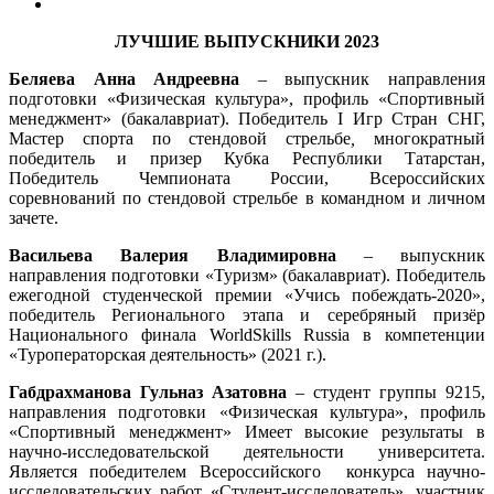
ЛУЧШИЕ ВЫПУСКНИКИ 2023
Беляева Анна Андреевна
– выпускник направления
подготовки «Физическая культура», профиль «Спортивный
менеджмент» (бакалавриат). Победитель I Игр Стран СНГ,
Мастер спорта по стендовой стрельбе
,
многократный
победитель и призер Кубка Республики Татарстан,
Победитель Чемпионата России, Всероссийских
соревнований по стендовой стрельбе в командном и личном
зачете.
Васильева Валерия Владимировна
– выпускник
направления подготовки «Туризм» (бакалавриат). Победитель
ежегодной студенческой премии «Учись побеждать-2020»,
победитель Регионального этапа и серебряный призёр
Национального финала WorldSkills Russia в компетенции
«Туроператорская деятельность» (2021 г.).
Габдрахманова Гульназ Азатовна
– студент группы 9215,
направления подготовки «Физическая культура», профиль
«Спортивный менеджмент» Имеет высокие результаты в
научно-исследовательской деятельности университета.
Является победителем Всероссийского конкурса научно-
исследовательских работ «Студент-исследователь», участник