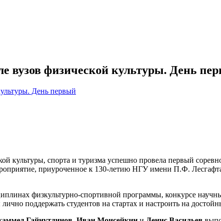
ле вузов физической культуры. День пе
кой культуры, спорта и туризма успешно провела первый сорев
роприятие, приуроченное к 130-летию НГУ имени П.Ф. Лесгафта
иплинах физкультурно-спортивной программы, конкурсе научных
 лично поддержать студентов на стартах и настроить на достойн
хаммед Гайнутдинов, Иван Моисейкин
и
Денис Васильев
выпо