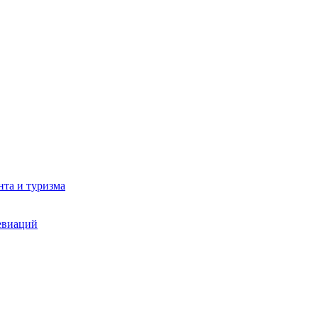
та и туризма
евиаций