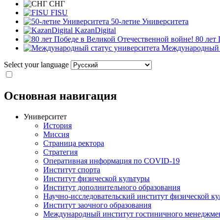
СНГ
FISU
50-летие Университета
KazanDigital
80 лет
Международный с
Select your language
Основная навигация
Университет
История
Миссия
Страница ректора
Стратегия
Оперативная информация по COVID-19
Институт спорта
Институт физической культуры
Институт дополнительного образования
Научно-исследовательский институт физической ку
Институт заочного образования
Международный институт гостиничного менеджмен