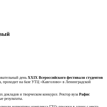
рвый
новательный день
XXIX Всероссийского фестиваля студентов
, проходит на базе УТЦ «Кавголово» в Ленинградской
 докладов и творческом конкурсе. Ректор вуза
Рафис
ые результаты.
лнили нормативы комплекса ГТО: прыжки в длину с места,