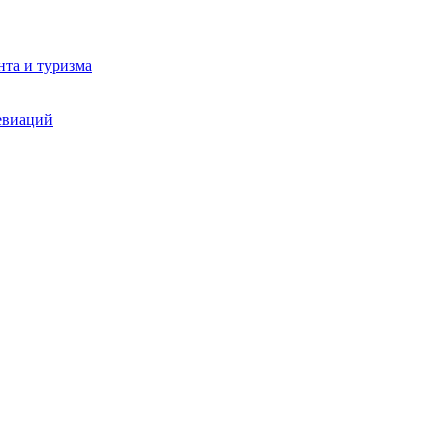
та и туризма
евиаций