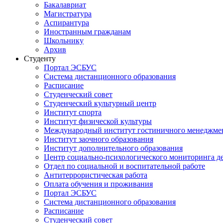
Бакалавриат
Магистратура
Аспирантура
Иностранным гражданам
Школьнику
Архив
Студенту
Портал ЭСБУС
Система дистанционного образования
Расписание
Студенческий совет
Студенческий культурный центр
Институт спорта
Институт физической культуры
Международный институт гостиничного менеджмен
Институт заочного образования
Институт дополнительного образования
Центр социально-психологического мониторинга д
Отдел по социальной и воспитательной работе
Антитеррористическая работа
Оплата обучения и проживания
Портал ЭСБУС
Система дистанционного образования
Расписание
Студенческий совет