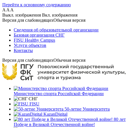
Перейти к основному содержанию
A
A
A
Выкл. изображения
Вкл. изображения
Версия для слабовидящих
Обычная версия
Сведения об образовательной организации
Базовая организация СНГ
FISU Healthy Campus
Услуги объектов
Контакты
Версия для слабовидящих
Обычная версия
Министерство спорта Российской Федерации
СНГ
FISU
50-летие Университета
KazanDigital
80 лет
Победе в Великой Отечественной войне!