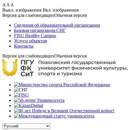
Перейти
A
A
A
к
Выкл. изображения
Вкл. изображения
основному
Версия для слабовидящих
Обычная версия
содержанию
Сведения об образовательной организации
Базовая организация СНГ
FISU Healthy Campus
Услуги объектов
Контакты
Версия для слабовидящих
Обычная версия
Select