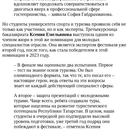
вдохновляет продолжать совершенствоваться и
двигаться вверх в профессиональной сфере
гостеприимства, – заявила София Габдрахманова.
Но студенты университета спорта и туризма проявили себя не
только как участники, но и как эксперты. Третьекурсница
бакалавриата
Ксения Емельянова
выступила одним из
членом жюри в этой же номинации для молодых
специалистов отрасли. Она является экспертом фестиваля уже
второй год, после того, как стала победителем в этой
номинации в 2023 году.
– В финале мы оценивали два испытания. Первое
– тест на знание основ туризма. Он был
олимпиадного формата, так что те, кто писал его –
настоящие герои, ведь ответы на эти вопросы
знает не каждый действующий специалист сферы.
А второе – защита презентаций с молодежными
турами. Чаще всего, ребята создавали туры,
которые нацелены на развитие туристического
потенциала Республики Татарстан. В целом, наши
студенты в очередной раз подтвердили высокий
уровень подготовки, уже третий год подряд они
побеждают в фестивале, – отметила Ксения