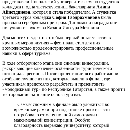
представляли Поволжский университет: семеро студентов
колледжа и одна третьекурсница бакалавриата
Алина
Айнетдинова
, которая и стала победителем. А студентка
третьего курса колледжа
София Габдрахманова
была
признана серебряным призером. Дипломы и награды они
получили из рук мэра Казани Ильсура Метшина.
Для многих студентов это был первый опыт участия в
крупных мероприятиях – фестиваль стал для них
возможностью продемонстрировать профессиональные
навыки в сфере туризма.
В ходе отборочного этапа они снимали видеоролики,
раскрывающие ключевые особенности туристического
потенциала региона. После презентации всех работ жюри
отобрало лучшие из них, которые вышли в финал, где
участникам предстояло разработать и презентовать
«молодежный тур» по Республике Татарстан, а также пройти
тестирование на знание основ туризма.
– Самым сложным в финале было уложиться во
временные рамки при подготовке проекта – это
потребовало от меня полной самоотдачи и
максимальной концентрации. Особую
благодарность выражаю университету, который