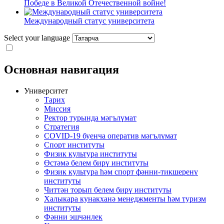
Победе в Великой Отечественной войне!
Международный статус университета
Select your language
Основная навигация
Университет
Тарих
Миссия
Ректор турында мәгълүмат
Стратегия
COVID-19 буенча оператив мәгълүмат
Спорт институты
Физик культура институты
Өстәмә белем бирү институты
Физик культура һәм спорт фәнни-тикшеренү
институты
Читтән торып белем бирү институты
Халыкара кунакханә менеджменты һәм туризм
институты
Фәнни эшчәнлек