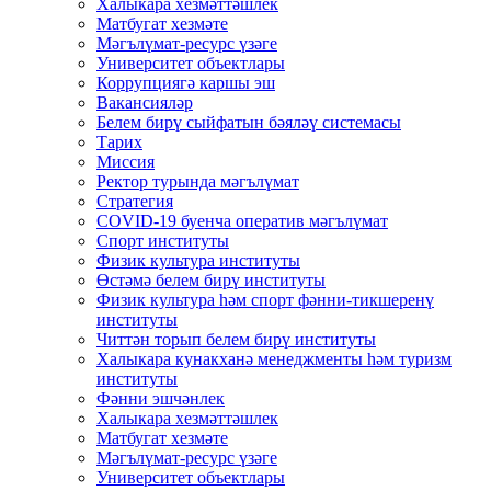
Халыкара хезмәттәшлек
Матбугат хезмәте
Мәгълүмат-ресурс үзәге
Университет объектлары
Коррупциягә каршы эш
Вакансияләр
Белем бирү сыйфатын бәяләү системасы
Тарих
Миссия
Ректор турында мәгълүмат
Стратегия
COVID-19 буенча оператив мәгълүмат
Спорт институты
Физик культура институты
Өстәмә белем бирү институты
Физик культура һәм спорт фәнни-тикшеренү
институты
Читтән торып белем бирү институты
Халыкара кунакханә менеджменты һәм туризм
институты
Фәнни эшчәнлек
Халыкара хезмәттәшлек
Матбугат хезмәте
Мәгълүмат-ресурс үзәге
Университет объектлары