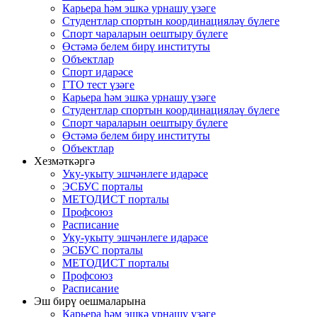
Карьера һәм эшкә урнашу үзәге
Студентлар спортын координацияләү бүлеге
Спорт чараларын оештыру бүлеге
Өстәмә белем бирү институты
Объектлар
Спорт идарәсе
ГТО тест үзәге
Карьера һәм эшкә урнашу үзәге
Студентлар спортын координацияләү бүлеге
Спорт чараларын оештыру бүлеге
Өстәмә белем бирү институты
Объектлар
Хезмәткәргә
Уку-укыту эшчәнлеге идарәсе
ЭСБУС порталы
МЕТОДИСТ порталы
Профсоюз
Расписание
Уку-укыту эшчәнлеге идарәсе
ЭСБУС порталы
МЕТОДИСТ порталы
Профсоюз
Расписание
Эш бирү оешмаларына
Карьера һәм эшкә урнашу үзәге