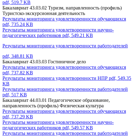
pdf, 519.7 KB
Бакалавриат 43.03.02 Туризм, направленность (профиль)
Туристско-экскурсионная деятельность
Результаты мониторинга удовлетворенности обучающихся
pdf, 735.24 KB
Результаты мониторинга удовлетворенности научно-
педагогических работников
pdf, 549.21 KB
Результаты мониторинга удовлетворенности работодателей
pdf, 348.81 KB
Бакалавриат 43.03.03 Гостиничное дело
Результаты мониторинга удовлетворенности обучающихся
pdf, 737.82 KB
Результаты мониторинга удовлетворенности НПР
pdf, 549.35
KB
Результаты мониторинга удовлетворенности работодателей
pdf, 517 KB
Бакалавриат 44.03.01 Педагогическое образование,
направленность (профиль) Физическая культура
Результаты мониторинга удовлетворенности обучающихся
pdf, 737.29 KB
Результаты мониторинга удовлетворенности научно-
педагогических работников
pdf, 549.57 KB
Результаты мониторинга удовлетворенности работодателей