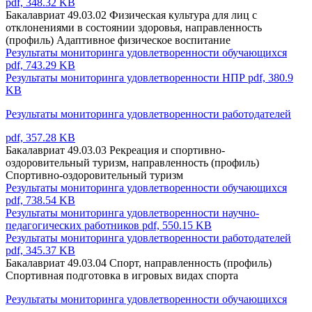
pdf, 348.32 KB
Бакалавриат 49.03.02 Физическая культура для лиц с
отклонениями в состоянии здоровья, направленность
(профиль) Адаптивное физическое воспитание
Результаты мониторинга удовлетворенности обучающихся
pdf, 743.29 KB
Результаты мониторинга удовлетворенности НПР
pdf, 380.9
KB
Результаты мониторинга удовлетворенности работодателей
pdf, 357.28 KB
Бакалавриат 49.03.03 Рекреация и спортивно-
оздоровительный туризм, направленность (профиль)
Спортивно-оздоровительный туризм
Результаты мониторинга удовлетворенности обучающихся
pdf, 738.54 KB
Результаты мониторинга удовлетворенности научно-
педагогических работников
pdf, 550.15 KB
Результаты мониторинга удовлетворенности работодателей
pdf, 345.37 KB
Бакалавриат 49.03.04 Спорт, направленность (профиль)
Спортивная подготовка в игровых видах спорта
Результаты мониторинга удовлетворенности обучающихся