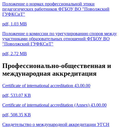
Положение о нормах профессиональной этики
педагогических работников ФГБОУ ВО "Поволжский
ГУФКСиТ"
pdf, 1.03 MB
Положение о комиссии по урегулированию споров между
участниками образовательных отношений ФГБОУ ВО
"Поволжский ГУФКСиТ"
pdf, 2.72 MB
Профессионально-общественная и
международная аккредитация
Certificate of international accreditation 43.00.00
pdf, 533.07 KB
Certificate of international accreditation (Annex) 43.00.00
pdf, 508.35 KB
Свидетельство о международной аккредитации УГСН