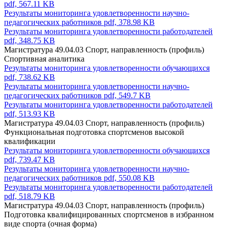
pdf, 567.11 KB
Результаты мониторинга удовлетворенности научно-
педагогических работников
pdf, 378.98 KB
Результаты мониторинга удовлетворенности работодателей
pdf, 348.75 KB
Магистратура 49.04.03 Спорт, направленность (профиль)
Спортивная аналитика
Результаты мониторинга удовлетворенности обучающихся
pdf, 738.62 KB
Результаты мониторинга удовлетворенности научно-
педагогических работников
pdf, 549.7 KB
Результаты мониторинга удовлетворенности работодателей
pdf, 513.93 KB
Магистратура 49.04.03 Спорт, направленность (профиль)
Функциональная подготовка спортсменов высокой
квалификации
Результаты мониторинга удовлетворенности обучающихся
pdf, 739.47 KB
Результаты мониторинга удовлетворенности научно-
педагогических работников
pdf, 550.08 KB
Результаты мониторинга удовлетворенности работодателей
pdf, 518.79 KB
Магистратура 49.04.03 Спорт, направленность (профиль)
Подготовка квалифицированных спортсменов в избранном
виде спорта (очная форма)