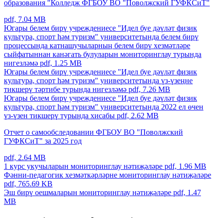
образования "Колледж ФГБОУ ВО "Поволжский ГУФКСиТ"
pdf, 7.04 MB
Югары белем бирү учреждениесе "Идел буе дәүләт физик
культура, спорт һәм туризм" университетында белем бирү
процессында катнашучыларның белем бирү хезмәтләре
сыйфатыннан канәгать булуларын мониторинглау турында
нигезләмә
pdf, 1.25 MB
Югары белем бирү учреждениесе "Идел буе дәүләт физик
культура, спорт һәм туризм" университетында үз-үзеңне
тикшерү тәртибе турында нигезләмә
pdf, 7.26 MB
Югары белем бирү учреждениесе "Идел буе дәүләт физик
культура, спорт һәм туризм" университетында 2022 ел өчен
үз-үзен тикшерү турында хисабы
pdf, 2.62 MB
Отчет о самообследовании ФГБОУ ВО "Поволжский
ГУФКСиТ" за 2025 год
pdf, 2.64 MB
1 курс укучыларын мониторинглау нәтиҗәләре
pdf, 1.96 MB
Фәнни-педагогик хезмәткәрләрне мониторинглау нәтиҗәләре
pdf, 765.69 KB
Эш бирү оешмаларын мониторинглау нәтиҗәләре
pdf, 1.47
MB