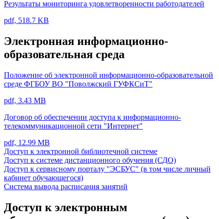
Результаты мониторинга удовлетворенности работодателей
pdf, 518.7 KB
Электронная информационно-
образовательная среда
Положение об электронной информационно-образовательной
среде ФГБОУ ВО "Поволжский ГУФКСиТ"
pdf, 3.43 MB
Договор об обеспечении доступа к информационно-
телекоммуникационной сети "Интернет"
pdf, 12.99 MB
Доступ к электронной библиотечной системе
Доступ к системе дистанционного обучения (СДО)
Доступ к сервисному порталу "ЭСБУС" (в том числе личный
кабинет обучающегося)
Система вывода расписания занятий
Доступ к электронным