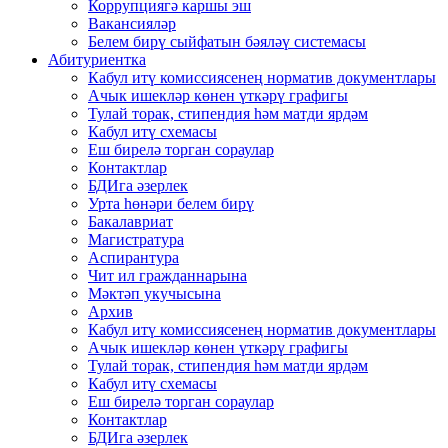
Коррупциягә каршы эш
Вакансияләр
Белем бирү сыйфатын бәяләү системасы
Абитуриентка
Кабул итү комиссиясенең норматив документлары
Ачык ишекләр көнен үткәрү графигы
Тулай торак, стипендия һәм матди ярдәм
Кабул итү схемасы
Еш бирелә торган сораулар
Контактлар
БДИга әзерлек
Урта һөнәри белем бирү
Бакалавриат
Магистратура
Аспирантура
Чит ил гражданнарына
Мәктәп укучысына
Архив
Кабул итү комиссиясенең норматив документлары
Ачык ишекләр көнен үткәрү графигы
Тулай торак, стипендия һәм матди ярдәм
Кабул итү схемасы
Еш бирелә торган сораулар
Контактлар
БДИга әзерлек