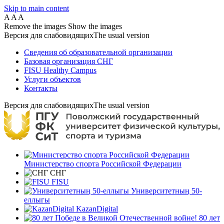
Skip to main content
A
A
A
Remove the images
Show the images
Версия для слабовидящих
The usual version
Сведения об образовательной организации
Базовая организация СНГ
FISU Healthy Campus
Услуги объектов
Контакты
Версия для слабовидящих
The usual version
Министерство спорта Российской Федерации
СНГ
FISU
Университетның 50-
еллыгы
KazanDigital
80 лет