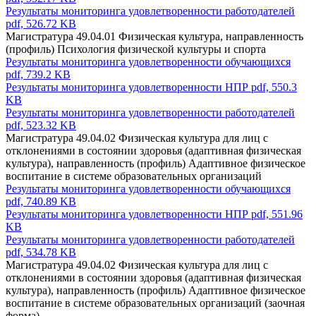
Результаты мониторинга удовлетворенности работодателей
pdf, 526.72 KB
Магистратура 49.04.01 Физическая культура, направленность
(профиль) Психология физической культуры и спорта
Результаты мониторинга удовлетворенности обучающихся
pdf, 739.2 KB
Результаты мониторинга удовлетворенности НПР
pdf, 550.3
KB
Результаты мониторинга удовлетворенности работодателей
pdf, 523.32 KB
Магистратура 49.04.02 Физическая культура для лиц с
отклонениями в состоянии здоровья (адаптивная физическая
культура), направленность (профиль) Адаптивное физическое
воспитание в системе образовательных организаций
Результаты мониторинга удовлетворенности обучающихся
pdf, 740.89 KB
Результаты мониторинга удовлетворенности НПР
pdf, 551.96
KB
Результаты мониторинга удовлетворенности работодателей
pdf, 534.78 KB
Магистратура 49.04.02 Физическая культура для лиц с
отклонениями в состоянии здоровья (адаптивная физическая
культура), направленность (профиль) Адаптивное физическое
воспитание в системе образовательных организаций (заочная
форма)