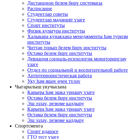
Дистанцион белем бирү системасы
Расписание
Студентлар советы
Студентлар мәдәният үзәге
Спорт институты
Физик культура институты
Халыкара кунакханә менеджменты һәм туризм
институты
Читтән торып белем бирү институты
Өстәмә белем бирү институты
Девиация социаль-психологик мониторинглау
үзәге
Отдел по социальной и воспитательной работе
Антитеррористическая работа
Уку һәм яшәү өчен түләү
Чыгарылыш укучысына
Карьера һәм эшкә урнашу үзәге
Өстәмә белем бирү институты
Эш эзләү, резюме калдыру
Карьера һәм эшкә урнашу үзәге
Өстәмә белем бирү институты
Эш эзләү, резюме калдыру
Спортсменга
Спорт идарәсе
ГТО тест үзәге