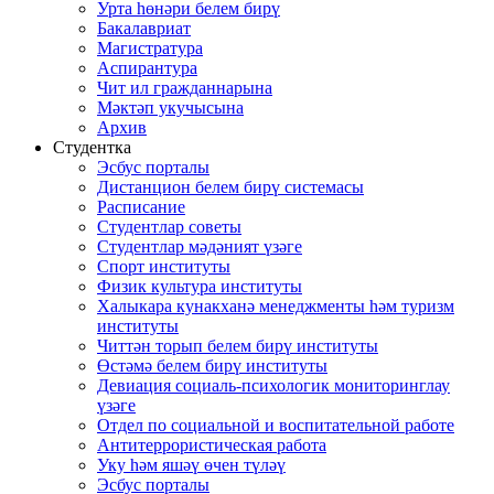
Урта һөнәри белем бирү
Бакалавриат
Магистратура
Аспирантура
Чит ил гражданнарына
Мәктәп укучысына
Архив
Студентка
Эсбус порталы
Дистанцион белем бирү системасы
Расписание
Студентлар советы
Студентлар мәдәният үзәге
Спорт институты
Физик культура институты
Халыкара кунакханә менеджменты һәм туризм
институты
Читтән торып белем бирү институты
Өстәмә белем бирү институты
Девиация социаль-психологик мониторинглау
үзәге
Отдел по социальной и воспитательной работе
Антитеррористическая работа
Уку һәм яшәү өчен түләү
Эсбус порталы