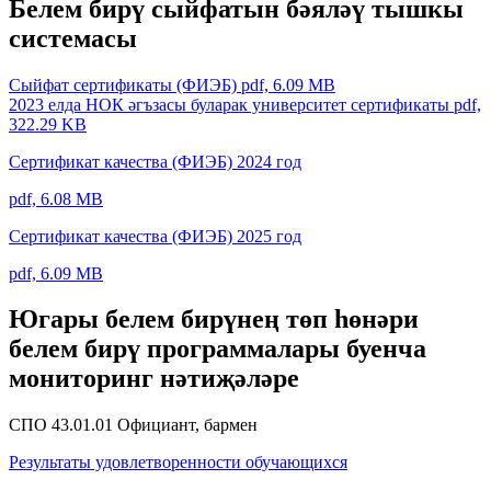
Белем бирү сыйфатын бәяләү тышкы
системасы
Сыйфат сертификаты (ФИЭБ)
pdf, 6.09 MB
2023 елда НОК әгъзасы буларак университет сертификаты
pdf,
322.29 KB
Сертификат качества (ФИЭБ) 2024 год
pdf, 6.08 MB
Сертификат качества (ФИЭБ) 2025 год
pdf, 6.09 MB
Югары белем бирүнең төп һөнәри
белем бирү программалары буенча
мониторинг нәтиҗәләре
СПО 43.01.01 Официант, бармен
Результаты удовлетворенности обучающихся