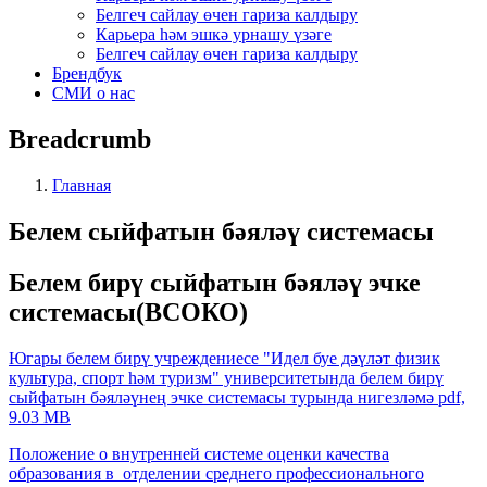
Белгеч сайлау өчен гариза калдыру
Карьера һәм эшкә урнашу үзәге
Белгеч сайлау өчен гариза калдыру
Брендбук
СМИ о нас
Breadcrumb
Главная
Белем сыйфатын бәяләү системасы
Белем бирү сыйфатын бәяләү эчке
системасы(ВСОКО)
Югары белем бирү учреждениесе "Идел буе дәүләт физик
культура, спорт һәм туризм" университетында белем бирү
сыйфатын бәяләүнең эчке системасы турында нигезләмә
pdf,
9.03 MB
Положение о внутренней системе оценки качества
образования в отделении среднего профессионального