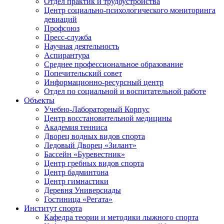
Отдел практик и трудоустройства
Центр социально-психологического мониторинга
девиаций
Профсоюз
Пресс-служба
Научная деятельность
Аспирантура
Среднее профессиональное образование
Попечительский совет
Информационно-ресурсный центр
Отдел по социальной и воспитательной работе
Объекты
Учебно-Лабораторный Корпус
Центр восстановительной медицины
Академия тенниса
Дворец водных видов спорта
Ледовый Дворец «Зилант»
Бассейн «Буревестник»
Центр гребных видов спорта
Центр бадминтона
Центр гимнастики
Деревня Универсиады
Гостиница «Регата»
Институт спорта
Кафедра теории и методики лыжного спорта